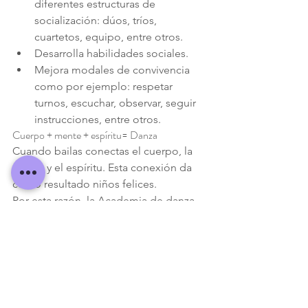
diferentes estructuras de 
socialización: dúos, tríos, 
cuartetos, equipo, entre otros.
Desarrolla habilidades sociales.
Mejora modales de convivencia 
como por ejemplo: respetar 
turnos, escuchar, observar, seguir 
instrucciones, entre otros.
Cuerpo + mente + espíritu= Danza
Cuando bailas conectas el cuerpo, la 
mente y el espíritu. Esta conexión da 
como resultado niños felices.
Por esta razón, la Academia de danza 
Claudia Cadena invita a sus alumnos a 
celebrar el día de la danza para 
reflexionar sobre el arte de la danza y 
destacar su rol en la formación y 
desarrollo de los niños.
Queremos que sean ellos mismos los 