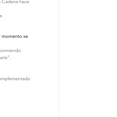
ia Cadena hace 
e.
r momento se 
recomiendo 
usta”.
 complementado 