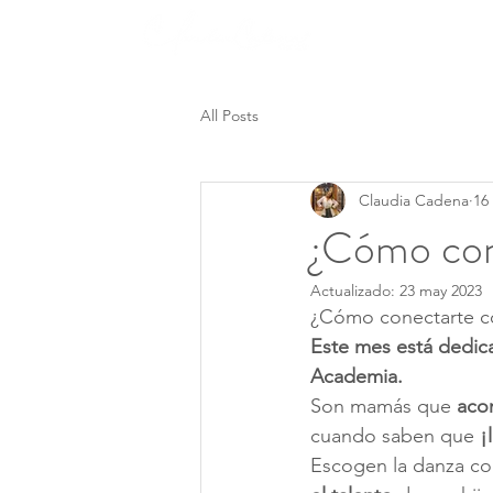
Nosotros
All Posts
Claudia Cadena
16
¿Cómo cone
Actualizado:
23 may 2023
¿Cómo conectarte co
Este mes está dedica
Academia.
Son mamás que 
acom
cuando saben que 
¡
Escogen la danza co