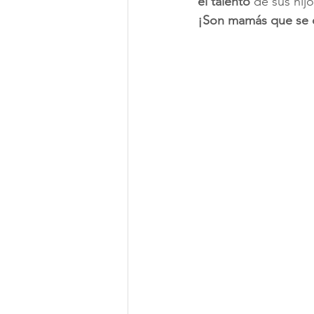
el talento
 de sus hijo
¡Son mamás que se co