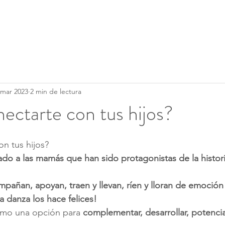
Clases
Servicios
Calendario
 mar 2023
2 min de lectura
ctarte con tus hijos?
n tus hijos?
do a las mamás que han sido protagonistas de la histori
pañan, apoyan, traen y llevan, ríen y lloran de emoción
la danza los hace felices!
mo una opción para 
complementar, desarrollar, potencia