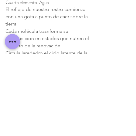
Cuarto elemento: Agua
El reflejo de nuestro rostro comienza 
con una gota a punto de caer sobre la 
tierra.
Cada molécula trasnforma su 
composición en estados que nutren el 
impacto de la renovación.
Circula larededro el ciclo latente de la 
vida interiror.
Con el parpadeo de los ojos cad forma 
se sumerge en las pupilas.
Cada movimiento se disuelve en la 
sangre.
Allí encuentra la fantasía emitida por el 
brillo de los ojos en el escenario.
El lugar regenerador de vida.
Que nutre nuestros sueños y da 
fortaleza al movimiento.
Cancer, Escorpio y Piscis
 flotan en el 