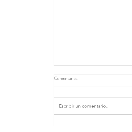
Comentarios
Escribir un comentario...
Cómo escoger la clase de baile
perfecta para ti: