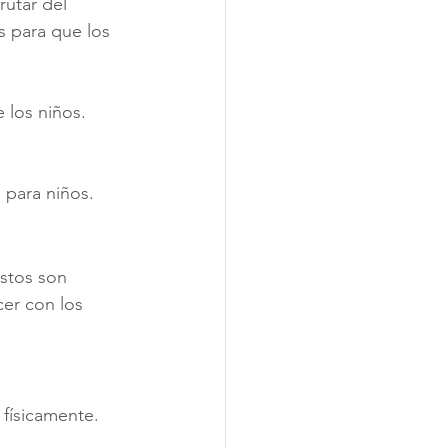
utar del 
s para que los 
 los niños. 
 para niños.
stos son 
er con los 
 físicamente. 