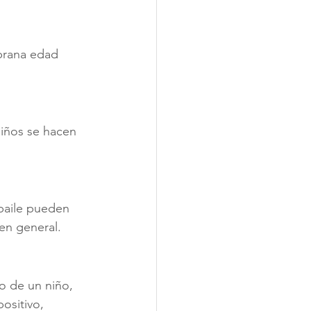
mprana edad 
niños se hacen 
 baile pueden 
 en general.
o de un niño, 
ositivo, 