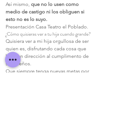
Así mismo, 
que no lo usen como 
medio de castigo ni los obliguen si 
esto no es lo suyo.
Presentación Casa Teatro el Poblado.
¿Cómo quisieras ver a tu hija cuando grande?
Quisiera ver a mi hija orgullosa de ser 
quien es, disfrutando cada cosa que 
hace en dirección al cumplimento de 
sus sueños.
Que siempre tenga nuevas metas por 
alcanzar que la llenen de ilusión y 
rodeada de gente que la ame, la valore 
y se goce la vida con ella.
Elisa con sus amigas de clase
¿Cómo crees que la danza le ha servido en 
estos tiempos pandemia?
La danza no ha dejado que Elisa se 
vuelva sedentaria.
Le ha dado dinamismo a sus días, 