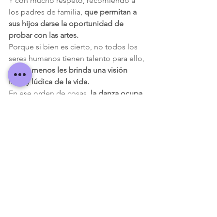
Y con mucho respeto, recomiendo a 
los padres de familia, 
que permitan a 
sus hijos darse la oportunidad de 
probar con las artes.
Porque si bien es cierto, no todos los 
seres humanos tienen talento para ello, 
por lo menos les brinda una visión 
libre y lúdica de la vida.
En ese orden de cosas, 
la danza ocupa 
un lugar muy importante en esa 
formación.
Muchas gracias por la oportunidad de 
poder expresar mi sentir.
¡Toda mi admiración y aprecio!