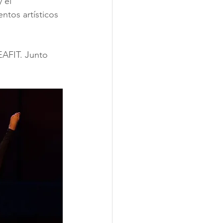
 el 
tos artísticos 
EAFIT. Junto 