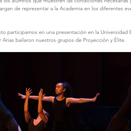
 los alumnos que muestren las condiciones necesarias y
gan de representar a la Academia en los diferentes even
sto participamos en una presentación en la Universidad 
r Arias bailaron nuestros grupos de Proyección y Élite.