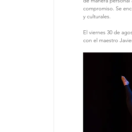
de manera personal a
compromiso. Se encar
y culturales.
El viernes 30 de ago
con el maestro Javie