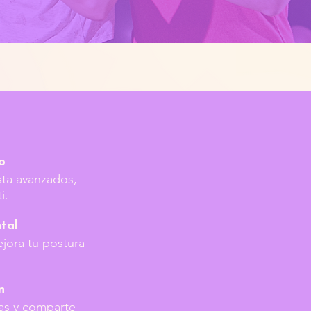
o
sta avanzados,
i.
ntal
jora tu postura
n
as y comparte