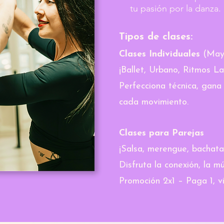
tu pasión por la danza.
Tipos de clases:
Clases Individuales
(May
¡Ballet, Urbano, Ritmos La
Perfecciona técnica, gana 
cada movimiento.
Clases para Parejas
¡Salsa, merengue, bachata
Disfruta la conexión, la m
Promoción 2x1 – Paga 1, v