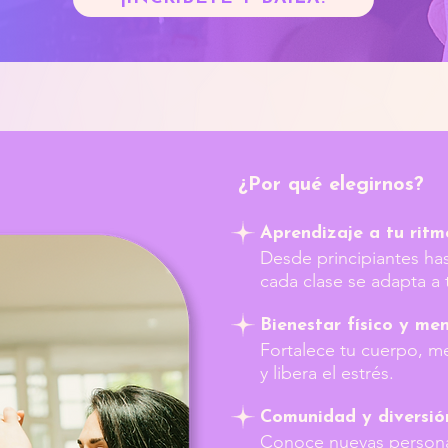
¿Por qué elegirnos?
Aprendizaje a tu ritm
Desde principiantes ha
cada clase se adapta a t
Bienestar físico y me
Fortalece tu cuerpo, me
y libera el estrés.
Comunidad y diversió
Conoce nuevas person