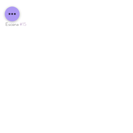
Escena 
#15
Carlota: Ahora ¿qué? Ya tenemos todo 
¿no?
Augusto: Sí es cierto, ahora debes 
hacer tu danza, la  DANZA DE LA 
FELICIDAD.
Vitriolo: Adelante Carlota.
Escena 
#16
Interrumpe un destello (explosión) de 
luces.
Aparece Belanus
Belanus: Esperé ansiosamente a que 
llegara este momento.
¡Sabía que lo lograrías!