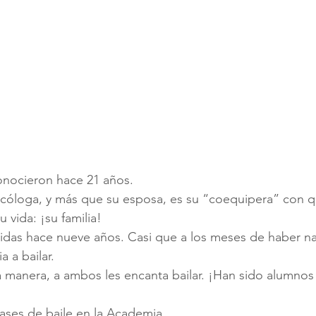
onocieron hace 21 años.
icóloga, y más que su esposa, es su “coequipera” con q
 vida: ¡su familia!
vidas hace nueve años. Casi que a los meses de haber na
a a bailar.
 manera, a ambos les encanta bailar. ¡Han sido alumnos 
lases de baile en la Academia.