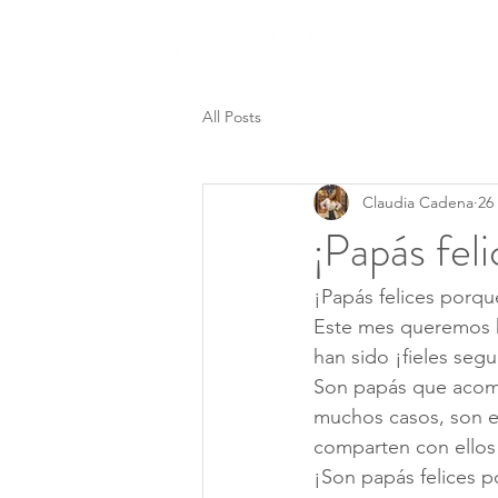
Nosotros
All Posts
Claudia Cadena
26
¡Papás feli
¡Papás felices porque
Este mes queremos 
han sido ¡fieles seg
Son papás que acomp
muchos casos, son el
comparten con ellos 
¡Son papás felices p