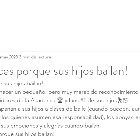
Clases
Servicios
Calendario
 may 2023
3 min de lectura
ces porque sus hijos bailan!
 sus hijos bailan!
hacer un pequeño, pero muy merecido reconocimiento,
uidores de la Academia 🏆 y fans 
#1
 de sus hijos🕺🏻!
añan a sus hijos a clases de baile (cuando pueden, au
los quienes asumen esa responsabilidad), los apoyan en
sus emociones y alegrías cuando bailan.
orque sus hijos bailan!