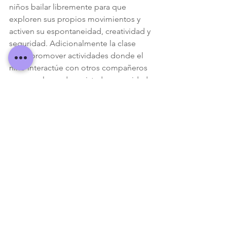
niños bailar libremente para que 
exploren sus propios movimientos y 
activen su espontaneidad, creatividad y 
seguridad. Adicionalmente la clase 
debe promover actividades donde el 
niño interactúe con otros compañeros 
y genere lazos de amistad y capacidad 
de trabajar en equipo.
Recomendación:
Mamá la próxima vez que veas a tu 
niño “jugar” en clase de danza debes 
estar atenta que sea un juego dirigido 
por personas preparadas. Que esté 
orientado a despertar la sensibilidad y 
creatividad de los niños a través de la 
acción, la emoción y la interacción. Los 
profesores de danza deben considerar 
incluir el elemento lúdico en sus 
procesos de formación. Siempre y 