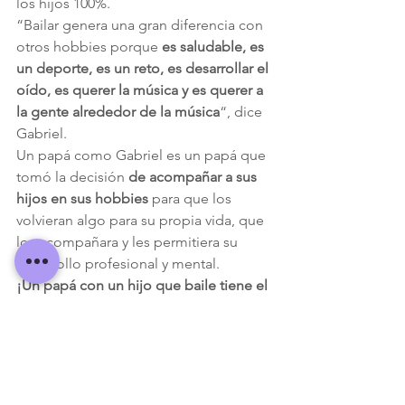
los hijos 100%.
“Bailar genera una gran diferencia con 
otros hobbies porque
 es saludable, es 
un deporte, es un reto, es desarrollar el 
oído, es querer la música y es querer a 
la gente alrededor de la música
“, dice 
Gabriel.
Un papá como Gabriel es un papá que 
tomó la decisión 
de acompañar a sus 
hijos en sus hobbies 
para que los 
volvieran algo para su propia vida, que 
los acompañara y les permitiera su 
desarrollo profesional y mental.
¡Un papá con un hijo que baile tiene el 
cielo en las manos porque es la 
felicidad completa!
 asegura este papá.
Su mensaje para otros padres es que 
“nunca dejen a sus hijos abandonar 
esta carrera porque definitivamente es 