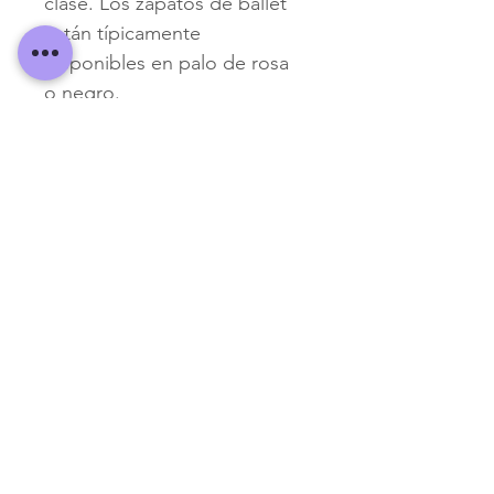
clase. Los zapatos de ballet 
están típicamente 
disponibles en palo de rosa 
o negro.
Recuerda que puedes recoger tus
uniformes de
lunes a viernes de 12.00 pm a 8.00 pm y
los sábados y domingos de 8.30 am a
12.00 pm
© 2023 Copyright Claudia Cadena Danza