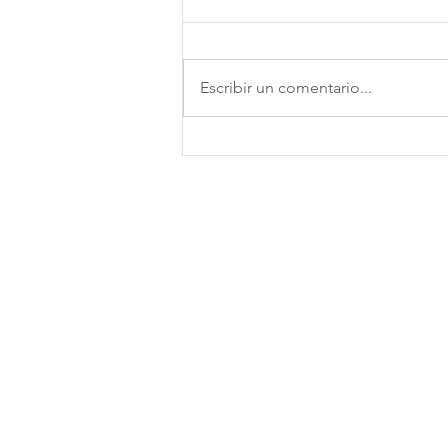
Escribir un comentario...
Cómo escoger la clase de baile
perfecta para ti:
Grupo PyE