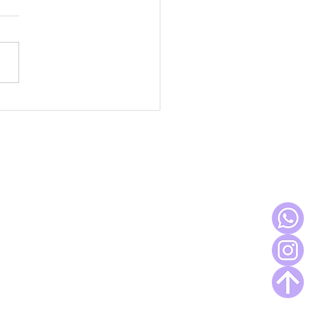
razones por las cuales es
rtante BAILAR
Espacios