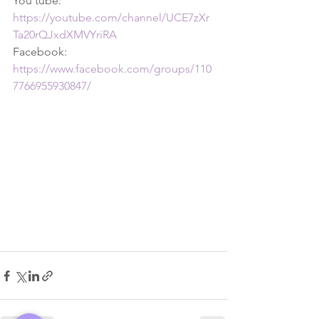
You tube: 
https://youtube.com/channel/UCE7zXr
Ta20rQJxdXMVYriRA
Facebook: 
https://www.facebook.com/groups/110
7766955930847/