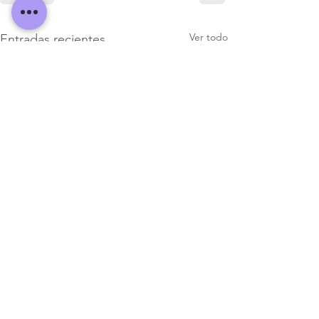
Ver todo
Entradas recientes
TU CUERPO, TU CASA
Hoy vamos a hablar del